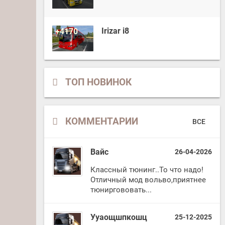
Irizar i8
+4170
ТОП НОВИНОК
КОММЕНТАРИИ
ВСЕ
Вайс
26-04-2026
Классный тюнинг..То что надо!
Отличный мод вольво,приятнее
тюниргововать...
Ууаощшпкошц
25-12-2025