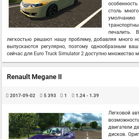
особенность
столь много
умолчанию
транспортн
печалить. 
легкостью решают нашу проблему, добавляя много н
выпускаются регулярно, поэтому однообразным ваш
сейчас для Euro Truck Simulator 2 доступно множество
Renault Megane II
2017-09-02
5 393
1
1.24 - 1.39
Легковой ав
возможнос
двигатели д
дисков. Ори