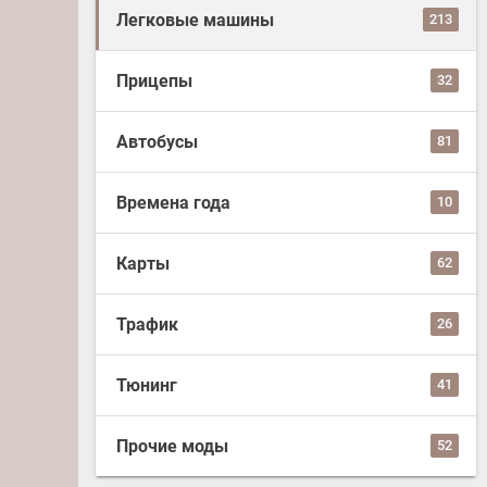
Легковые машины
213
Прицепы
32
Автобусы
81
Времена года
10
Карты
62
Трафик
26
Тюнинг
41
Прочие моды
52