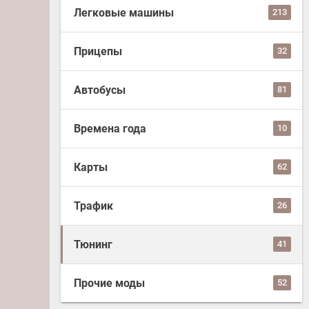
Легковые машины
213
Прицепы
32
Автобусы
81
Времена года
10
Карты
62
Трафик
26
Тюнинг
41
Прочие моды
52