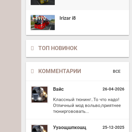
Irizar i8
+4170
ТОП НОВИНОК
КОММЕНТАРИИ
ВСЕ
Вайс
26-04-2026
Классный тюнинг..То что надо!
Отличный мод вольво,приятнее
тюниргововать...
Ууаощшпкошц
25-12-2025