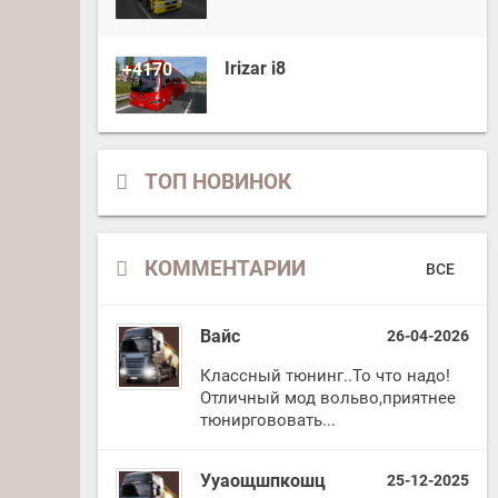
Irizar i8
+4170
ТОП НОВИНОК
КОММЕНТАРИИ
ВСЕ
Вайс
26-04-2026
Классный тюнинг..То что надо!
Отличный мод вольво,приятнее
тюниргововать...
Ууаощшпкошц
25-12-2025