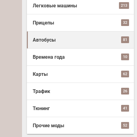
Легковые машины
213
Прицепы
32
Автобусы
81
Времена года
10
Карты
62
Трафик
26
Тюнинг
41
Прочие моды
52