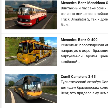
Mercedes-Benz Monobloco 
Винтажный пассажирский а
отлично впишется в пейзаж
Truck Simulator 2, так и д
был...
Mercedes-Benz O-400
Рейсовый пассажирский ав
напрямую с дорог Бразили
виртуальной Европы. Тран
колёсной...
Comil Campione 3.65
Туристический автобус Com
детищем бразильских конс
Benz, что придало ему нем