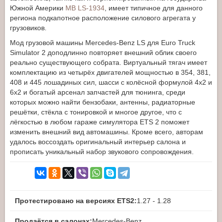
Южной Америки
MB LS-1934
, имеет типичное для данного
региона подкапотное расположение силового агрегата у
грузовиков.
Мод грузовой машины Mercedes-Benz LS для Euro Truck
Simulator 2 доподлинно повторяет внешний облик своего
реально существующего собрата. Виртуальный тягач имеет
комплектацию из четырёх двигателей мощностью в 354, 381,
408 и 445 лошадиных сил, шасси с колёсной формулой 4x2 и
6x2 и богатый арсенал запчастей для тюнинга, среди
которых можно найти бензобаки, антенны, радиаторные
решётки, стёкла с тонировкой и многое другое, что с
лёгкостью в любом гараже симулятора ETS 2 поможет
изменить внешний вид автомашины. Кроме всего, авторам
удалось воссоздать оригинальный интерьер салона и
прописать уникальный набор звукового сопровождения.
Протестировано на версиях ETS2:
1.27 - 1.28
Продаётся в салонах:
Mercedes-Benz