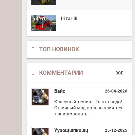
Irizar i8
+4170
ТОП НОВИНОК
КОММЕНТАРИИ
ВСЕ
Вайс
26-04-2026
Классный тюнинг..То что надо!
Отличный мод вольво,приятнее
тюниргововать...
Ууаощшпкошц
25-12-2025