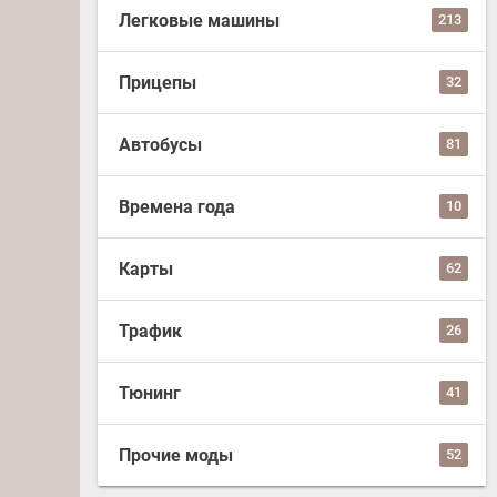
Легковые машины
213
Прицепы
32
Автобусы
81
Времена года
10
Карты
62
Трафик
26
Тюнинг
41
Прочие моды
52