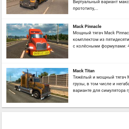
Виртуальный вариант мак
прототипу,...
Mack Pinnacle
Мощный тягач Mack Pinnac
комплектом из пятидесяти
с колёсными формулами: 4x
Mack Titan
Тяжёлый и мощный тягач M
грузы, в том числе и нега
варианте для симулятора г