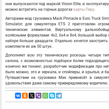
они выпускаются под маркой Vision Elite, и эксплуатир
можно встретить на горных дорогах
карты Перу
.
Авторами мод грузовика Mack Pinnacle в Euro Truck Simu
Simulator; для симулятора ETS 2 приготовлен огро
технических элементов. Виртуальному дальнобой
колёсными формулами: 4x2, 6x4 и 8x4, большой выбор к
наборе больше двадцати. Отдельно хочется заострить
комплекте их аж 50 штук.
Дополняет всю эту техническую роскошь четыре ти
салона, с возможностью подборки более подходящего
конечно же тюнинг, разработчик модификации про нег
было можно, это и зеркала, и спойлеры, и крылья, и б
Путешествие на грузовике Мак привнесёт в симуля
удовольствия даже самому привередливому водителю.