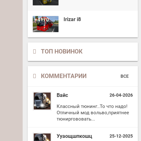
Irizar i8
+4170
ТОП НОВИНОК
КОММЕНТАРИИ
ВСЕ
Вайс
26-04-2026
Классный тюнинг..То что надо!
Отличный мод вольво,приятнее
тюниргововать...
Ууаощшпкошц
25-12-2025