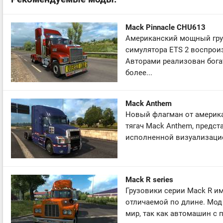
Mack Pinnacle CHU613
Американский мощный груз
симулятора ETS 2 воспрои
Авторами реализован богат
более...
Mack Anthem
Новый флагман от америка
тягач Mack Anthem, предста
исполненной визуализацие
Mack R series
Грузовики серии Mack R им
отличаемой по длине. Мод
мир, так как автомашин с 