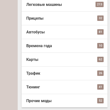
Легковые машины
213
Прицепы
32
Автобусы
81
Времена года
10
Карты
62
Трафик
26
Тюнинг
41
Прочие моды
52