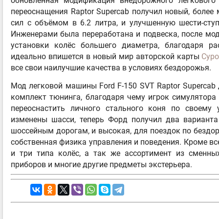
обновлённая модификация внедорожного легкового 
переоснащения Raptor Supercab получил новый, бол
сил с объёмом в 6.2 литра, и улучшенную шести-сту
Инженерами была переработана и подвеска, после мо
установки колёс большего диаметра, благодаря 
идеально впишется в новый мир авторской карты
Суро
все свои наилучшие качества в условиях бездорожья.
Мод легковой машины Ford F-150 SVT Raptor Supercab д
комплект тюнинга, благодаря чему игрок симулятора
переоснастить личного стального коня по своему
изменены шасси, теперь Форд получил два варианта
шоссейным дорогам, и высокая, для поездок по безд
собственная физика управления и поведения. Кроме вс
и три типа колёс, а так же ассортимент из сменны
приборов и многие другие предметы экстерьера.