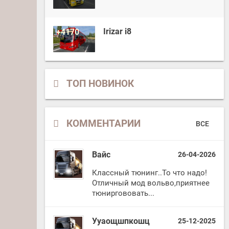
Irizar i8
+4170
ТОП НОВИНОК
КОММЕНТАРИИ
ВСЕ
Вайс
26-04-2026
Классный тюнинг..То что надо!
Отличный мод вольво,приятнее
тюниргововать...
Ууаощшпкошц
25-12-2025