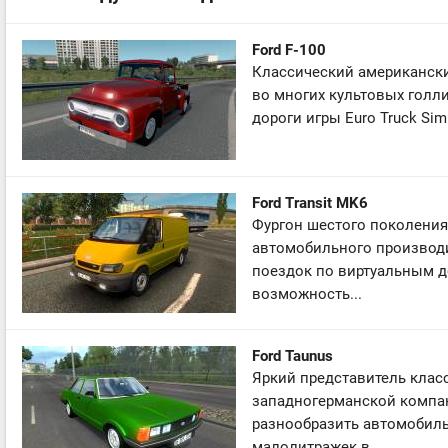
Ford F-100
Классический американски
во многих культовых голл
дороги игры Euro Truck Si
Ford Transit MK6
Фургон шестого поколения 
автомобильного производи
поездок по виртуальным д
возможность...
Ford Taunus
Яркий представитель класс
западногерманской компан
разнообразить автомобиль
малолитражек в...