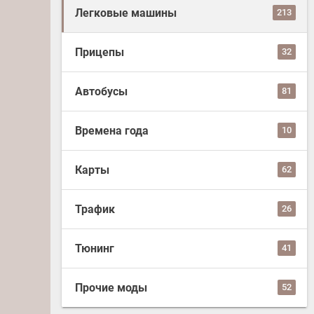
Легковые машины
213
Прицепы
32
Автобусы
81
Времена года
10
Карты
62
Трафик
26
Тюнинг
41
Прочие моды
52