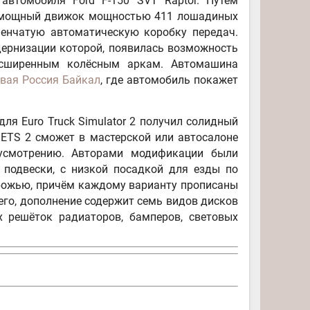
автомобиля Ford F-150 SVT Raptor. Путём
ее мощный движок мощностью 411 лошадиных
пенчатую автоматическую коробку передач.
дернизации которой, появилась возможность
расширенным колёсным аркам. Автомашина
вая Россия Байкал
, где автомобиль покажет
ля Euro Truck Simulator 2 получил солидный
 ETS 2 сможет в мастерской или автосалоне
 усмотрению. Авторами модификации были
 подвески, с низкой посадкой для езды по
орожью, причём каждому варианту прописаны
его, дополнение содержит семь видов дисков
х решёток радиаторов, бамперов, световых