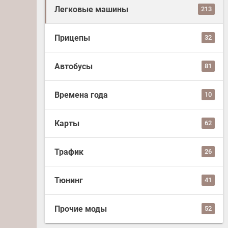
Легковые машины
213
Прицепы
32
Автобусы
81
Времена года
10
Карты
62
Трафик
26
Тюнинг
41
Прочие моды
52