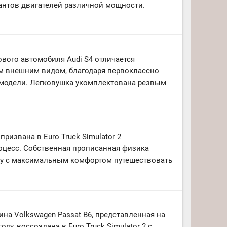
антов двигателей различной мощности.
вого автомобиля Audi S4 отличается
м внешним видом, благодаря первоклассно
модели. Легковушка укомплектована резвым
ризвана в Euro Truck Simulator 2
оцесс. Собственная прописанная физика
ку с максимальным комфортом путешествовать
на Volkswagen Passat B6, представленная на
оду, воссоздана в Euro Truck Simulator 2 с