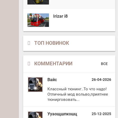
Irizar i8
+4170
ТОП НОВИНОК
КОММЕНТАРИИ
ВСЕ
Вайс
26-04-2026
Классный тюнинг..То что надо!
Отличный мод вольво,приятнее
тюниргововать...
Ууаощшпкошц
25-12-2025