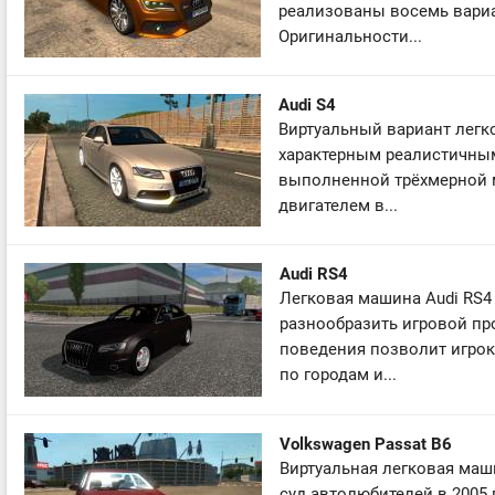
реализованы восемь вари
Оригинальности...
Audi S4
Виртуальный вариант легко
характерным реалистичны
выполненной трёхмерной 
двигателем в...
Audi RS4
Легковая машина Audi RS4 п
разнообразить игровой пр
поведения позволит игро
по городам и...
Volkswagen Passat B6
Виртуальная легковая маши
суд автолюбителей в 2005 г