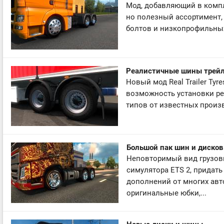
Мод, добавляющий в компл
но полезный ассортимент,
болтов и низкопрофильных
Реалистичные шины трей
Новый мод Real Trailer Tyre
возможность установки ре
типов от известных произв
Большой пак шин и дисков
Неповторимый вид грузови
симулятора ETS 2, придат
дополнений от многих ав
оригинальные юбки,...