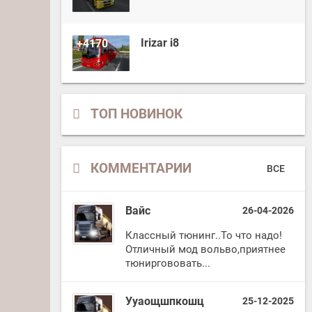
Irizar i8
+4170
ТОП НОВИНОК
КОММЕНТАРИИ
ВСЕ
Вайс
26-04-2026
Классный тюнинг..То что надо!
Отличный мод вольво,приятнее
тюниргововать...
Ууаощшпкошц
25-12-2025