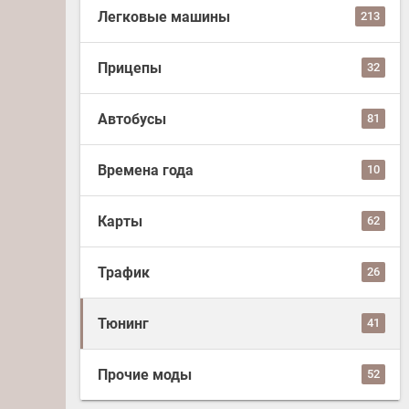
Легковые машины
213
Прицепы
32
Автобусы
81
Времена года
10
Карты
62
Трафик
26
Тюнинг
41
Прочие моды
52