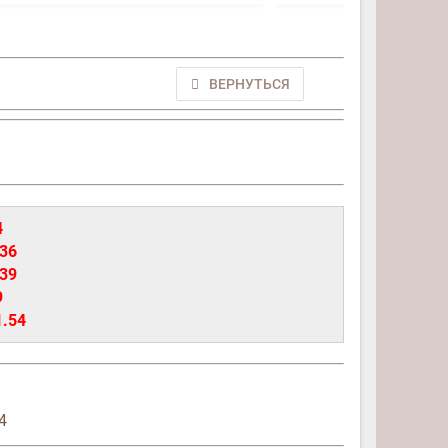
ВЕРНУТЬСЯ
4
.36
.39
9
1.54
4